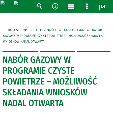
pane
Wyszukiwarka
Narzędzia
Menu
Menu
główne
szczegółow
MAPA STRONY
AKTUALNOŚCI
GOSPODARKA
NABÓR
GAZOWY W PROGRAMIE CZYSTE POWIETRZE – MOŻLIWOŚĆ SKŁADANIA
WNIOSKÓW NADAL OTWARTA
NABÓR GAZOWY W
PROGRAMIE CZYSTE
POWIETRZE – MOŻLIWOŚĆ
SKŁADANIA WNIOSKÓW
NADAL OTWARTA