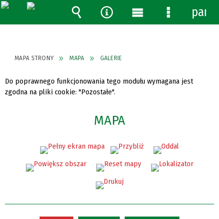
pane
Wyszukiwarka
Narzędzia
Menu
Menu
główne
szczegółow
MAPA STRONY
MAPA
GALERIE
Do poprawnego funkcjonowania tego modułu wymagana jest
zgodna na pliki cookie: "Pozostałe".
MAPA